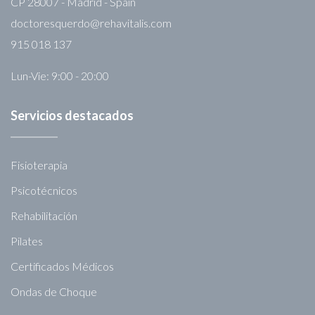
CP 28007 - Madrid - Spain
doctoresquerdo@rehavitalis.com
915 018 137
Lun-Vie: 9:00 - 20:00
Servicios destacados
Fisioterapia
Psicotécnicos
Rehabilitación
Pilates
Certificados Médicos
Ondas de Choque