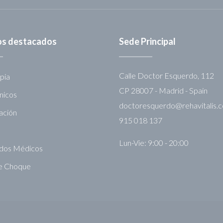
ios destacados
Sede Principal
Calle Doctor Esquerdo, 112
pia
CP 28007 - Madrid - Spain
nicos
doctoresquerdo@rehavitalis.
tación
915 018 137
Lun-Vie: 9:00 - 20:00
ados Médicos
e Choque