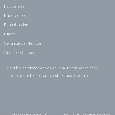
Fisioterapia
Psicotécnicos
Rehabilitación
Pilates
Certificados Médicos
Ondas de Choque
Un equipo de profesionales de la salud con vocación y
respeto por tu bienestar. Te estaremos esperando.
Política de privacidad
©
2026
REHAVITALIS .
All rights reserved.