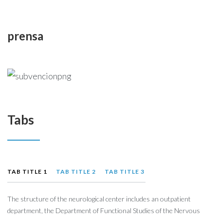
prensa
Tabs
TAB TITLE 1
TAB TITLE 2
TAB TITLE 3
The structure of the neurological center includes an outpatient
department, the Department of Functional Studies of the Nervous