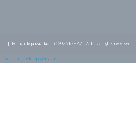
Política de privacidad
©
2026
REHAVITALIS .
All rights reserved.
Back to desktop version